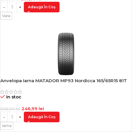
Adaugă În Coș
Vara
Anvelopa Iarna MATADOR MP93 Nordicca 165/65R15 81T
-19%
in stoc
246,99
lei
306,00
lei
Adaugă În Coș
Iarna