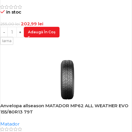
in stoc
202,99
lei
255,00
lei
Adaugă În Coș
Iarna
Anvelopa allseason MATADOR MP62 ALL WEATHER EVO
-21%
155/80R13 79T
Matador