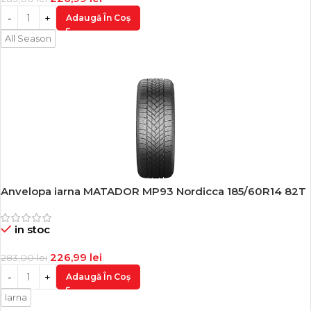
Adaugă În Coș
All Season
Anvelopa iarna MATADOR MP93 Nordicca 185/60R14 82T
-20%
in stoc
226,99
lei
283,00
lei
Adaugă În Coș
Iarna