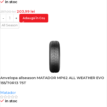
in stoc
203,99
lei
257,00
lei
Adaugă În Coș
All Season
Anvelopa allseason MATADOR MP62 ALL WEATHER EVO
-20%
155/70R13 75T
Matador
in stoc