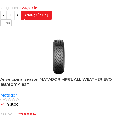
224,99
lei
280,00
lei
Adaugă În Coș
Iarna
Anvelopa allseason MATADOR MP62 ALL WEATHER EVO
-20%
185/60R14 82T
Matador
in stoc
226,99
lei
283,00
lei