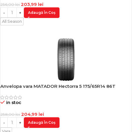
203,99
lei
256,00
lei
Adaugă În Coș
All Season
Anvelopa vara MATADOR Hectorra 5 175/65R14 86T
-21%
in stoc
204,99
lei
258,00
lei
Adaugă În Coș
Vara