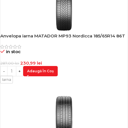
Anvelopa iarna MATADOR MP93 Nordicca 185/65R14 86T
-20%
in stoc
230,99
lei
287,00
lei
Adaugă În Coș
Iarna