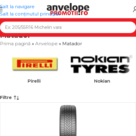
Salt la navigare
Salt la conținutul principal
Matador
Prima pagină
»
Anvelope
»
Matador
Pirelli
Nokian
Filtre