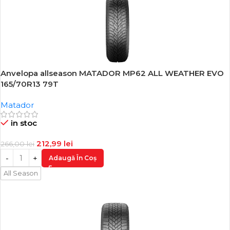
Anvelopa allseason MATADOR MP62 ALL WEATHER EVO
-20%
165/70R13 79T
Matador
in stoc
212,99
lei
266,00
lei
Adaugă În Coș
All Season