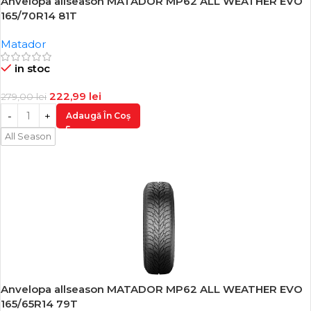
Anvelopa allseason MATADOR MP62 ALL WEATHER EVO
-20%
165/70R14 81T
Matador
in stoc
222,99
lei
279,00
lei
Adaugă În Coș
All Season
Anvelopa allseason MATADOR MP62 ALL WEATHER EVO
-20%
165/65R14 79T