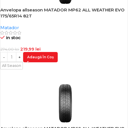
Anvelopa allseason MATADOR MP62 ALL WEATHER EVO
-20%
175/65R14 82T
Matador
in stoc
219,99
lei
274,00
lei
Adaugă În Coș
All Season