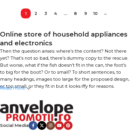
1
2
3
4
…
8
9
10
→
Online store of household appliances
and electronics
Then the question arises: where’s the content? Not there
yet? That’s not so bad, there’s dummy copy to the rescue.
But worse, what if the fish doesn’t fit in the can, the foot’s
to big for the boot? Or to small? To short sentences, to
many headings, images too large for the proposed design,
or too small, or they fit in but it looks iffy for reasons.
Read more
A client that’s unhappy for a reason is a problem, a client
that’s unhappy though he or her can’t quite put a finger
on it is worse. Chances are there wasn’t collaboration,
communication, and checkpoints, there wasn’t a process
Social Media
agreed upon or specified with the granularity required. It’s