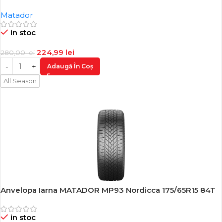
Matador
in stoc
224,99
lei
280,00
lei
Adaugă În Coș
All Season
Anvelopa Iarna MATADOR MP93 Nordicca 175/65R15 84T
-20%
in stoc