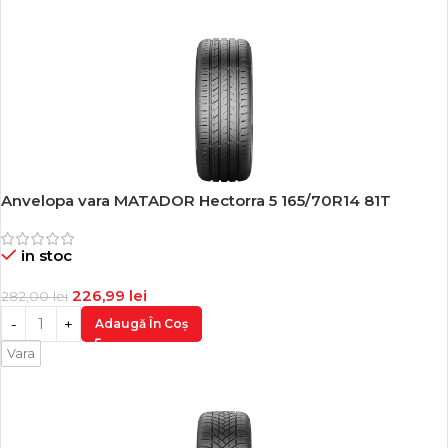
Anvelopa vara MATADOR Hectorra 5 165/70R14 81T
-20%
in stoc
226,99
lei
282,00
lei
Adaugă În Coș
Vara