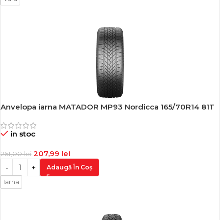
Anvelopa iarna MATADOR MP93 Nordicca 165/70R14 81T
-20%
in stoc
207,99
lei
261,00
lei
Adaugă În Coș
Iarna