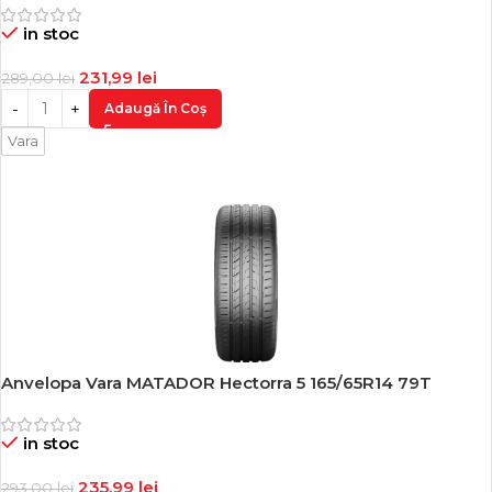
in stoc
231,99
lei
289,00
lei
Adaugă În Coș
Vara
Anvelopa Vara MATADOR Hectorra 5 165/65R14 79T
-19%
in stoc
235,99
lei
293,00
lei