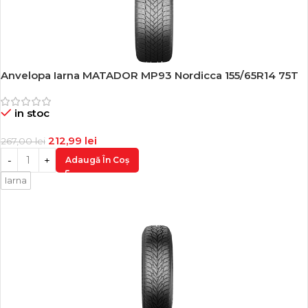
Anvelopa Iarna MATADOR MP93 Nordicca 155/65R14 75T
-20%
in stoc
212,99
lei
267,00
lei
Adaugă În Coș
Iarna