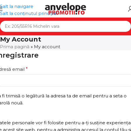
Salt la navigare
Salt la conținutul principal
My Account
Prima pagină
»
My account
nregistrare
dresă email
*
 fi trimisă o legătură la adresa ta de email pentru a seta o
arolă nouă.
tele personale vor fi folosite pentru a-ți susține experiența
 acest site web, pentru a administra accesul la contul tău ș