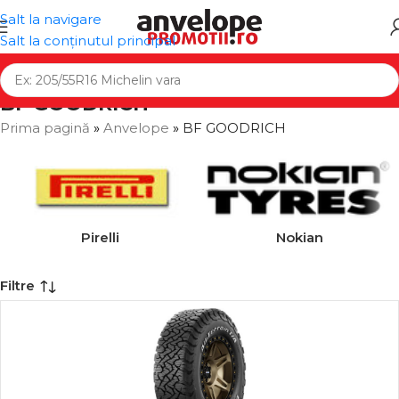
Salt la navigare
Salt la conținutul principal
BF GOODRICH
Prima pagină
»
Anvelope
»
BF GOODRICH
Pirelli
Nokian
Filtre