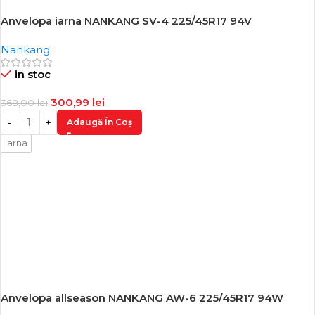
Anvelopa iarna NANKANG SV-4 225/45R17 94V
-18%
Nankang
in stoc
300,99
lei
368,00
lei
Adaugă În Coș
Iarna
Anvelopa allseason NANKANG AW-6 225/45R17 94W
-18%