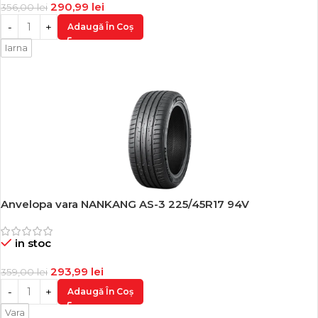
290,99
lei
356,00
lei
Adaugă În Coș
Iarna
Anvelopa vara NANKANG AS-3 225/45R17 94V
-18%
in stoc
293,99
lei
359,00
lei
Adaugă În Coș
Vara