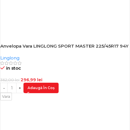
Anvelopa Vara LINGLONG SPORT MASTER 225/45R17 94Y
-18%
Linglong
in stoc
296,99
lei
362,00
lei
Adaugă În Coș
Vara