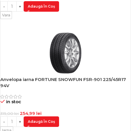
Adaugă În Coș
Vara
Anvelopa iarna FORTUNE SNOWFUN FSR-901 225/45R17
-19%
94V
in stoc
254,99
lei
315,00
lei
Adaugă În Coș
Iarna