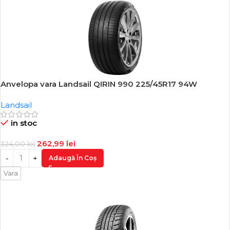
Anvelopa vara Landsail QIRIN 990 225/45R17 94W
-19%
Landsail
in stoc
262,99
lei
324,00
lei
Adaugă În Coș
Vara