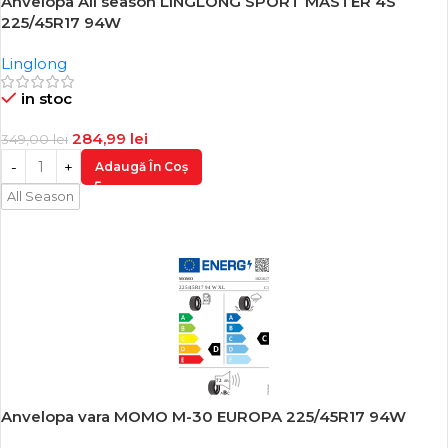
Anvelopa All season LINGLONG SPORT MASTER 4S
-18%
225/45R17 94W
Linglong
in stoc
284,99
lei
349,00
lei
Adaugă În Coș
All Season
Anvelopa vara MOMO M-30 EUROPA 225/45R17 94W
-18%