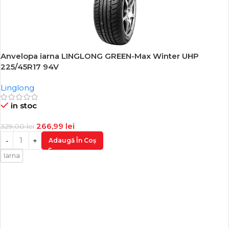
Anvelopa iarna LINGLONG GREEN-Max Winter UHP
-19%
225/45R17 94V
Linglong
in stoc
266,99
lei
329,00
lei
Adaugă În Coș
Iarna