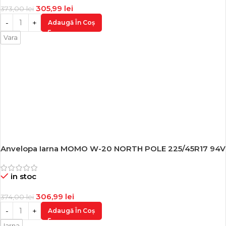
305,99
lei
373,00
lei
Adaugă În Coș
Vara
Anvelopa Iarna MOMO W-20 NORTH POLE 225/45R17 94V
-18%
in stoc
306,99
lei
374,00
lei
Adaugă În Coș
Iarna