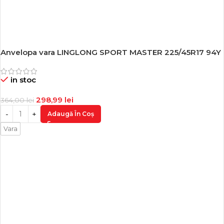
Anvelopa vara LINGLONG SPORT MASTER 225/45R17 94Y
-18%
in stoc
298,99
lei
364,00
lei
Adaugă În Coș
Vara