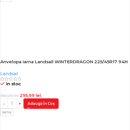
Anvelopa iarna Landsail WINTERDRAGON 225/45R17 94H
-18%
Landsail
in stoc
295,99
lei
361,00
lei
Adaugă În Coș
Iarna