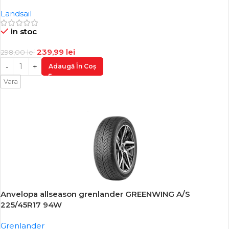
Landsail
in stoc
239,99
lei
298,00
lei
Adaugă În Coș
Vara
Anvelopa allseason grenlander GREENWING A/S
-19%
225/45R17 94W
Grenlander