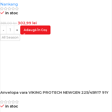
Nankang
in stoc
302,99
lei
369,00
lei
Adaugă În Coș
All Season
Anvelopa vara VIKING PROTECH NEWGEN 225/45R17 91Y
-18%
in stoc