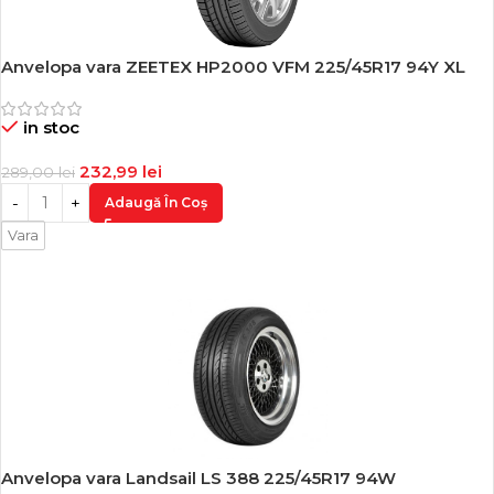
Anvelopa vara ZEETEX HP2000 VFM 225/45R17 94Y XL
-19%
in stoc
232,99
lei
289,00
lei
Adaugă În Coș
Vara
Anvelopa vara Landsail LS 388 225/45R17 94W
-19%