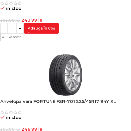
in stoc
243,99
lei
303,00
lei
Adaugă În Coș
All Season
Anvelopa vara FORTUNE FSR-701 225/45R17 94Y XL
-19%
in stoc
246,99
lei
305,00
lei