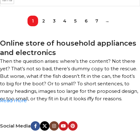
1
2
3
4
5
6
7
→
Online store of household appliances
and electronics
Then the question arises: where’s the content? Not there
yet? That’s not so bad, there’s dummy copy to the rescue.
But worse, what if the fish doesn’t fit in the can, the foot’s
to big for the boot? Or to small? To short sentences, to
many headings, images too large for the proposed design,
or too small, or they fit in but it looks iffy for reasons.
Read more
A client that’s unhappy for a reason is a problem, a client
that’s unhappy though he or her can’t quite put a finger
Social Media
on it is worse. Chances are there wasn’t collaboration,
communication, and checkpoints, there wasn’t a process