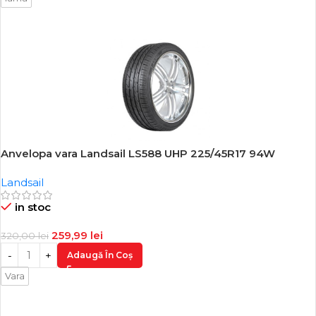
Anvelopa vara Landsail LS588 UHP 225/45R17 94W
-19%
Landsail
in stoc
259,99
lei
320,00
lei
Adaugă În Coș
Vara