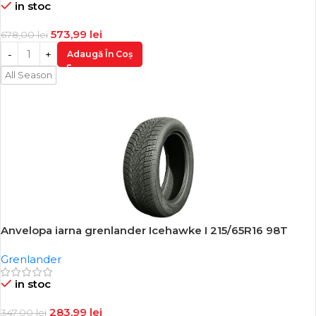
in stoc
573,99
lei
678,00
lei
Adaugă În Coș
All Season
Anvelopa iarna grenlander Icehawke I 215/65R16 98T
-18%
Grenlander
in stoc
283,99
lei
347,00
lei