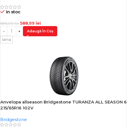
in stoc
588,99
lei
696,00
lei
Adaugă În Coș
Iarna
Anvelopa allseason Bridgestone TURANZA ALL SEASON 6
-15%
215/65R16 102V
Bridgestone