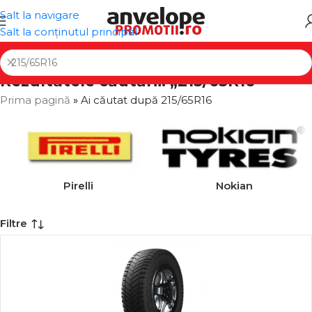
Salt la navigare
Salt la conținutul principal
Rezultatele căutării: „215/65R16”
Prima pagină
»
Ai căutat după 215/65R16
Pirelli
Nokian
Filtre