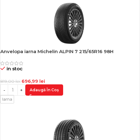
Anvelopa iarna Michelin ALPIN 7 215/65R16 98H
-15%
in stoc
696,99
lei
819,00
lei
Adaugă În Coș
Iarna