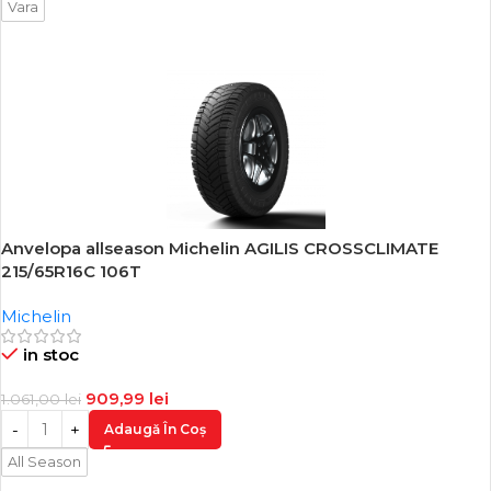
Vara
Anvelopa allseason Michelin AGILIS CROSSCLIMATE
-14%
215/65R16C 106T
Michelin
in stoc
909,99
lei
1.061,00
lei
Adaugă În Coș
All Season