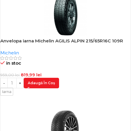
Anvelopa iarna Michelin AGILIS ALPIN 215/65R16C 109R
-14%
Michelin
in stoc
819,99
lei
959,00
lei
Adaugă În Coș
Iarna