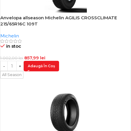
Anvelopa allseason Michelin AGILIS CROSSCLIMATE
-14%
215/65R16C 109T
Michelin
in stoc
857,99
lei
1.002,00
lei
Adaugă În Coș
All Season