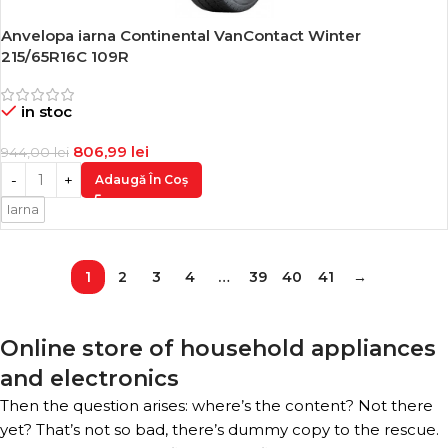
Anvelopa iarna Continental VanContact Winter
-15%
215/65R16C 109R
in stoc
806,99
lei
944,00
lei
Adaugă În Coș
Iarna
1
2
3
4
…
39
40
41
→
Online store of household appliances
and electronics
Then the question arises: where’s the content? Not there
yet? That’s not so bad, there’s dummy copy to the rescue.