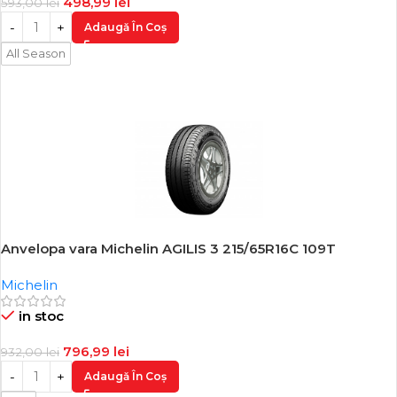
498,99
lei
593,00
lei
Adaugă În Coș
All Season
Anvelopa vara Michelin AGILIS 3 215/65R16C 109T
-14%
Michelin
in stoc
796,99
lei
932,00
lei
Adaugă În Coș