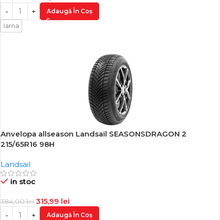
Adaugă În Coș
Iarna
Anvelopa allseason Landsail SEASONSDRAGON 2
-18%
215/65R16 98H
Landsail
in stoc
315,99
lei
384,00
lei
Adaugă În Coș