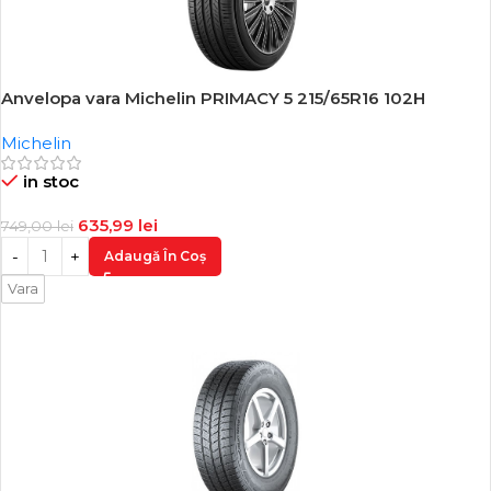
Anvelopa vara Michelin PRIMACY 5 215/65R16 102H
-15%
Michelin
in stoc
635,99
lei
749,00
lei
Adaugă În Coș
Vara