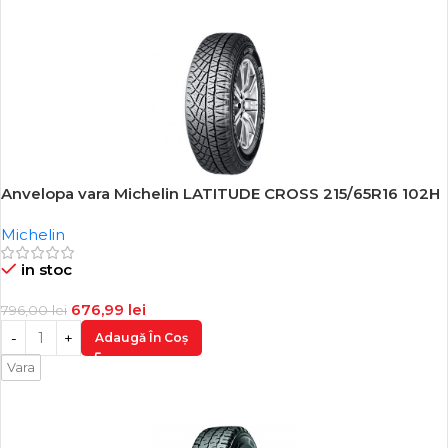
Anvelopa vara Michelin LATITUDE CROSS 215/65R16 102H
-15%
Michelin
in stoc
676,99
lei
796,00
lei
Adaugă În Coș
Vara