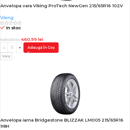
Anvelopa vara Viking ProTech NewGen 215/65R16 102V
-16%
Viking
in stoc
460,99
lei
549,00
lei
Adaugă În Coș
Vara
Anvelopa iarna Bridgestone BLIZZAK LM005 215/65R16
-15%
98H