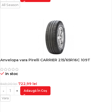
All Season
Anvelopa vara Pirelli CARRIER 215/65R16C 109T
-15%
in stoc
722,99
lei
849,00
lei
Adaugă În Coș
Vara