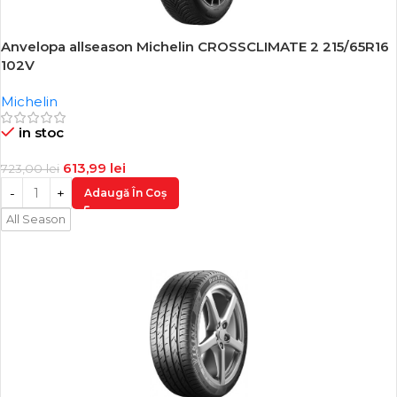
Anvelopa allseason Michelin CROSSCLIMATE 2 215/65R16
-15%
102V
Michelin
in stoc
613,99
lei
723,00
lei
Adaugă În Coș
All Season