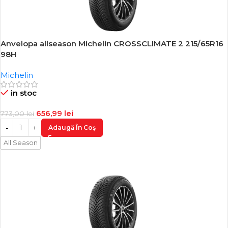
Anvelopa allseason Michelin CROSSCLIMATE 2 215/65R16
-15%
98H
Michelin
in stoc
656,99
lei
773,00
lei
Adaugă În Coș
All Season