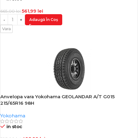
561,99
lei
665,00
lei
Adaugă În Coș
Vara
Anvelopa vara Yokohama GEOLANDAR A/T G015
-16%
215/65R16 98H
Yokohama
in stoc