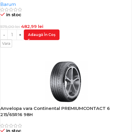
Barum
in stoc
482,99
lei
575,00
lei
Adaugă În Coș
Vara
Anvelopa vara Continental PREMIUMCONTACT 6
-15%
215/65R16 98H
in stoc