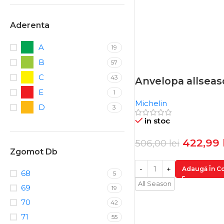
Aderenta
A
19
B
57
C
43
Anvelopa allsea
-16%
E
1
Michelin
D
3
in stoc
422,99
506,00
lei
Zgomot Db
Adaugă În C
68
5
All Season
69
19
70
42
71
55