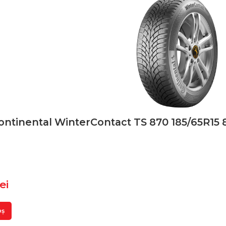
ontinental WinterContact TS 870 185/65R15 
lei
oș