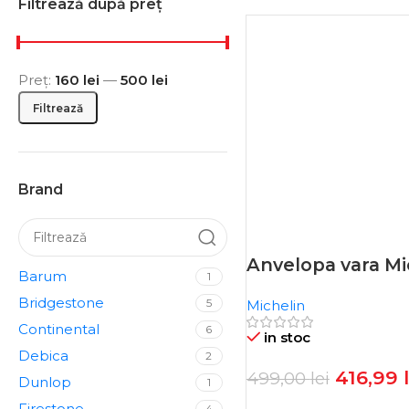
Filtrează după preț
Preț:
160 lei
—
500 lei
Filtrează
Brand
Anvelopa vara Mi
Barum
-16%
1
Bridgestone
5
Michelin
Continental
6
in stoc
Debica
2
416,99
499,00
lei
Dunlop
1
Firestone
4