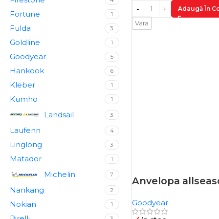
Adaugă În C
Fortune
1
Vara
Fulda
3
Goldline
1
Goodyear
5
Hankook
6
Kleber
1
Kumho
1
Landsail
3
Laufenn
4
Linglong
3
Matador
1
Michelin
7
Anvelopa allsea
-17%
Nankang
2
Goodyear
Nokian
1
Pirelli
3