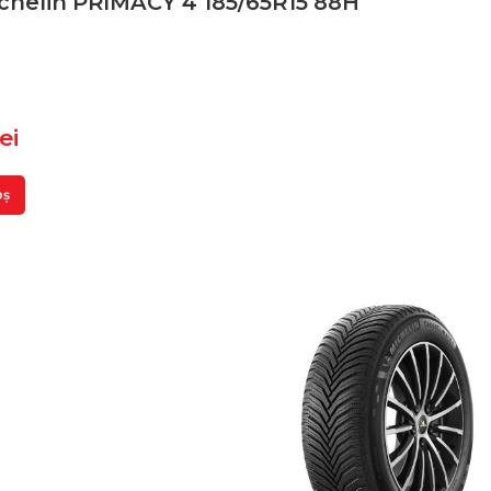
chelin PRIMACY 4 185/65R15 88H
lei
oș