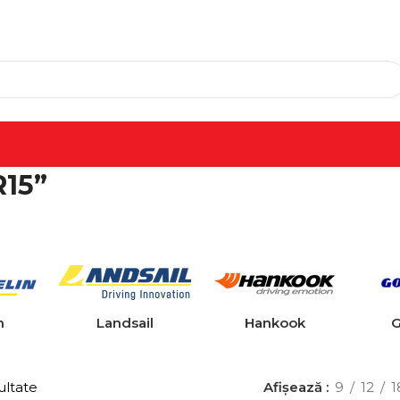
R15”
n
Landsail
Hankook
G
ultate
Afișează
9
12
1