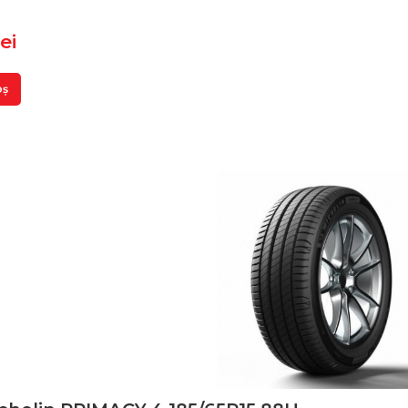
lei
oș