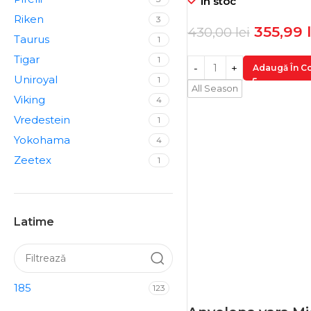
in stoc
Riken
3
355,99
430,00
lei
Taurus
1
Tigar
1
Adaugă În C
Uniroyal
1
All Season
Viking
4
Vredestein
1
Yokohama
4
Zeetex
1
Latime
185
123