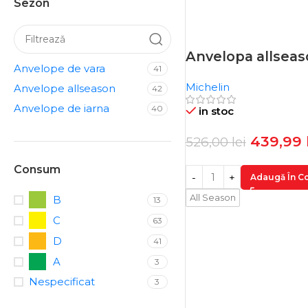
Sezon
Anvelopa allseas
-16%
Anvelope de vara
41
Michelin
Anvelope allseason
42
Anvelope de iarna
40
in stoc
439,99
526,00
lei
Consum
Adaugă În C
All Season
B
13
C
63
D
41
A
3
Nespecificat
3