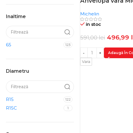
Anvelopa vara Mi
-16%
Michelin
Inaltime
in stoc
496,99
591,00
lei
65
123
Adaugă În C
Vara
Diametru
R15
122
R15C
1