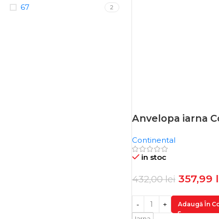
67
2
Anvelopa iarna C
-17%
Continental
in stoc
357,99
432,00
lei
Adaugă În C
Iarna