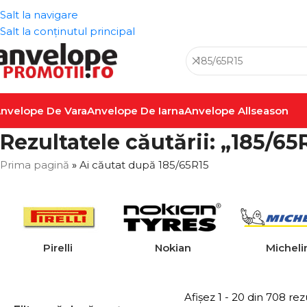
Salt la navigare
Salt la conținutul principal
nvelope De Vara
Anvelope De Iarna
Anvelope Allseason
Rezultatele căutării: „185/65
Prima pagină
»
Ai căutat după 185/65R15
Pirelli
Nokian
Micheli
Afișez 1 - 20 din 708 rez